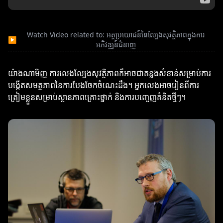
Watch Video related to: អត្ថប្រយោជន៍នៃល្បែងសុវត្ថិភាពក្នុងការ
▶
អភិវឌ្ឍន៍ជំនាញ
យ៉ាងណាមិញ ការលេងល្បែងសុវត្ថិភាពក៏អាចជាគន្លងសំខាន់សម្រាប់ការ
បង្កើតសមត្ថភាពនៃការបែងចែកចំណេះដឹង។ អ្នកលេងអាចរៀនពីការ
ត្រៀមខ្លួនសម្រាប់ស្ថានភាពគ្រោះថ្នាក់ និងការបញ្ចេញគំនិតថ្មីៗ។