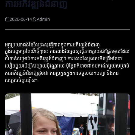
ការអភិវឌ្ឍន៍ជំនាញ
2026-06-14
Admin
អត្ថប្រយោជន៍នៃល្បែងសុវត្ថិភាពក្នុងការអភិវឌ្ឍន៍ជំនាញ
ក្នុងសង្គមប្រពៃណីថ្មីៗនេះ ការលេងល្បែងសុវត្ថិភាពក្លាយជាផ្នែកមួយដែល
សំខាន់សម្រាប់ការអភិវឌ្ឍន៍ជំនាញ។ ការលេងល្បែងនេះមិនត្រឹមតែជា
របៀបមួយដើម្បីសប្បាយប៉ុណ្ណោះទេ ប៉ុន្តែវាក៏អាចជាឧបករណ៍មួយសម្រាប់
ការអភិវឌ្ឍន៍ជំនាញដូចជា ការប្រកួតក្នុងការទទួលយកបញ្ហា និងការ
សម្រេចចិត្តលឿន។