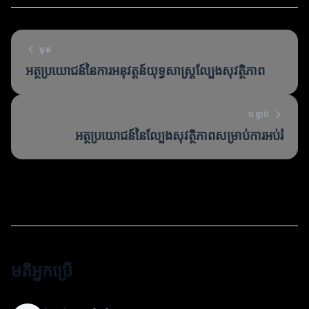
មុន
អត្ថប្រយោជន៍នៃការអនុវត្តន៍យុទ្ធសាស្ត្រល្បែងសុវត្ថិភាព
បន្ទាប់
អត្ថប្រយោជន៍នៃល្បែងសុវត្ថិភាពសម្រាប់ការអប់រំ
មតិអ្នកប្រើ