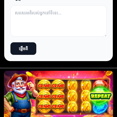
ផ្ញើមតិ