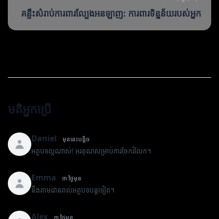
គន្លឹះសំរាប់ការពារល្បែងអនឡាញ: ការពារទិន្នន័យរបស់អ្នក
មតិអ្នកប្រើ
Daniel
មុននេះបន្តិច
អត្ថបទល្អណាស់! អរគុណសម្រាប់ការចែករំលែក។
Emma
៣ ថ្ងៃមុន
នឹងតាមដានរាល់អត្ថបទបន្តទៀត។
Alex
៣ ថ្ងៃមុន