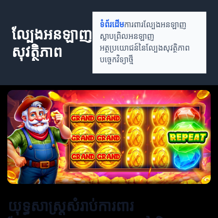
ទំព័រដើម
ការពារល្បែងអនឡាញ
ល្បែងអនឡាញ
ស្លាបព្រិលអនឡាញ
សុវត្ថិភាព
អត្ថប្រយោជន៍នៃល្បែងសុវត្ថិភាព
បច្ចេកវិទ្យាថ្មី
យុទ្ធសាស្ត្រសំរាប់ការពារ