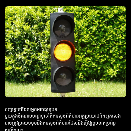
បញ្ហាទូទៅដែលអ្នកអាចជួបប្រទៈ
មួយក្នុងចំណោមបញ្ហាទូទៅគឺការលួចព័ត៌មានអត្ថប្រយោជន៍។ អ្នកលេង
អាចត្រូវប្រឈមមុខនឹងការលួចព័ត៌មានដែលនឹងធ្វើឱ្យខូចខាតប្រព័ន្ធ
សុវត្ថិភាព។