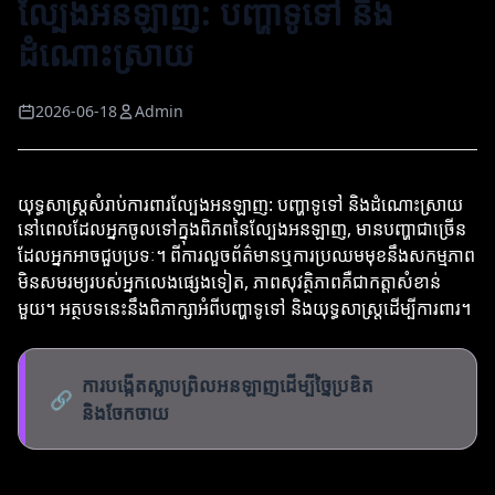
ល្បែងអនឡាញ: បញ្ហាទូទៅ និង
ដំណោះស្រាយ
2026-06-18
Admin
យុទ្ធសាស្ត្រសំរាប់ការពារល្បែងអនឡាញ: បញ្ហាទូទៅ និងដំណោះស្រាយ
នៅពេលដែលអ្នកចូលទៅក្នុងពិភពនៃល្បែងអនឡាញ, មានបញ្ហាជាច្រើន
ដែលអ្នកអាចជួបប្រទៈ។ ពីការលួចព័ត៌មានឬការប្រឈមមុខនឹងសកម្មភាព
មិនសមរម្យរបស់អ្នកលេងផ្សេងទៀត, ភាពសុវត្ថិភាពគឺជាកត្តាសំខាន់
មួយ។ អត្ថបទនេះនឹងពិភាក្សាអំពីបញ្ហាទូទៅ និងយុទ្ធសាស្ត្រដើម្បីការពារ។
ការបង្កើតស្លាបព្រិលអនឡាញដើម្បីច្នៃប្រឌិត
🔗
និងចែកចាយ