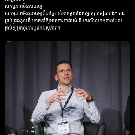
សកម្មភាពមិនសមរម្យ
សកម្មភាពមិនសមរម្យគឺជាផ្នែកសំខាន់មួយដែលអ្នកត្រូវចៀសវាង។ ការ
គ្រប់គ្រងខុសនឹងអាចនាំឱ្យមានការបាត់បង់ និងករណីសកម្មភាពដែល
ផ្តល់ឱ្យអ្នកនូវអារម្មណ៍អសុភាព។