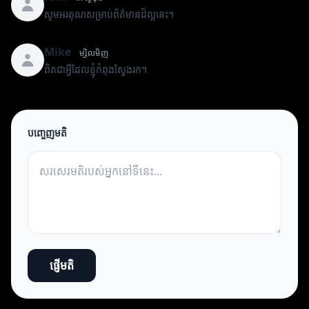
សូមអរគុណសម្រាប់ព័ត៌មានដ៏ល្អនេះ។
Mike
ម្សិលមិញ
ពិតជាអ្វីដែលខ្ញុំកំពុងស្វែងរក។
បញ្ចេញមតិ
ផ្ញើមតិ