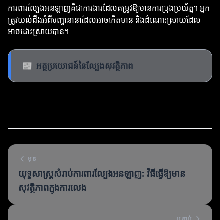
ការពារល្បែងអនឡាញគឺជាការងារដែលតម្រូវឱ្យមានការប្រុងប្រយ័ត្ន។ អ្នក
ត្រូវយល់ដឹងអំពីបញ្ហានានាដែលអាចកើតមាន និងដំណោះស្រាយដែល
អាចដោះស្រាយបាន។
📰
អត្ថប្រយោជន៍នៃល្បែងសុវត្ថិភាព
មុន
យុទ្ធសាស្ត្រសំរាប់ការពារល្បែងអនឡាញ: វិធីធ្វើឱ្យមាន
សុវត្ថិភាពក្នុងការលេង
បន្ទាប់