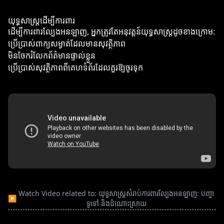
យុទ្ធសាស្ត្រដើម្បីការពារ
ដើម្បីការពារល្បែងអនឡាញ, អ្នកត្រូវតែអនុវត្តន៍យុទ្ធសាស្ត្រដូចខាងក្រោម:
ប្រើប្រាស់ពាក្យសម្ងាត់ដែលមានសុវត្ថិភាព
មិនចែករំលែកព័ត៌មានផ្ទាល់ខ្លួន
ប្រើប្រាស់សុវត្ថិភាពពីគេហទំព័រដែលគួរឱ្យចូរទុក
Watch Video related to: យុទ្ធសាស្ត្រសំរាប់ការពារល្បែងអនឡាញ: បញ្ហា
▶
ទូទៅ និងដំណោះស្រាយ