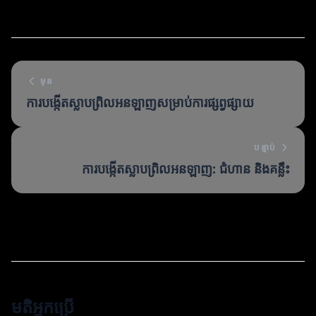
មុន
ការបង្កើតស្លាបព្រិលអនឡាញសម្រាប់ការផ្សព្វផ្សាយ
បន្ទាប់
ការបង្កើតស្លាបព្រិលអនឡាញ: ជំហាន និងគន្លឹះ
មតិអ្នកប្រើ