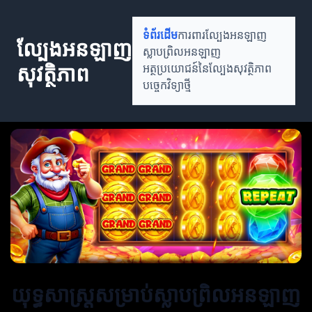
ទំព័រដើម
ការពារល្បែងអនឡាញ
ល្បែងអនឡាញ
ស្លាបព្រិលអនឡាញ
សុវត្ថិភាព
អត្ថប្រយោជន៍នៃល្បែងសុវត្ថិភាព
បច្ចេកវិទ្យាថ្មី
យុទ្ធសាស្ត្រសម្រាប់ស្លាបព្រិលអនឡាញ