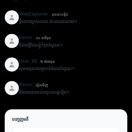
WebExplorer
មុននេះបន្តិច
ខ្លឹមសារច្បាស់លាស់ ងាយយល់ណាស់។
Kevin
១០ នាទីមុន
ពិតជាអ្វីដែលខ្ញុំកំពុងស្វែងរក។
User_88
២ ម៉ោងមុន
សូមអរគុណសម្រាប់ព័ត៌មានដ៏ល្អនេះ។
Kevin
ម្សិលមិញ
នឹងតាមដានរាល់អត្ថបទបន្តទៀត។
បញ្ចេញមតិ