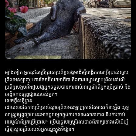
ម្យ៉ាងទៀត អ្នកគួរតែប្រើប្រាស់ប្រព័ន្ធសង្គមដើម្បីបង្កើតការប្រើប្រាស់ស្លាប
ព្រិលអនឡាញ។ ការចែករំលែកមាតិកា និងការបង្ហោះស្លាបព្រិលនៅលើ
ប្រព័ន្ធសង្គមនឹងជួយឱ្យអ្នកទទួលបានការចាប់អារម្មណ៍ពីអ្នកប្រើប្រាស់ និង
បង្កើនការផ្សព្វផ្សាយរបស់អ្នក។
សេចក្តីសន្និដ្ឋាន
ដោយសារតែការប្រើប្រាស់ស្លាបព្រិលអនឡាញកាន់តែមានកើនឡើង យុទ្ធ
សាស្ត្រផ្សព្វផ្សាយនេះអាចជួយអ្នកក្នុងការកសាងសាខាភាព និងការចាប់
អារម្មណ៍ពីអ្នកប្រើប្រាស់។ ប្រើយុទ្ធសាស្ត្រដែលបានពិភាក្សាខាងលើដើម្បី
ធ្វើឱ្យស្លាបព្រិលរបស់អ្នកឈ្នះក្នុងទីផ្សារ។