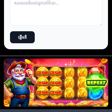
ផ្ញើមតិ