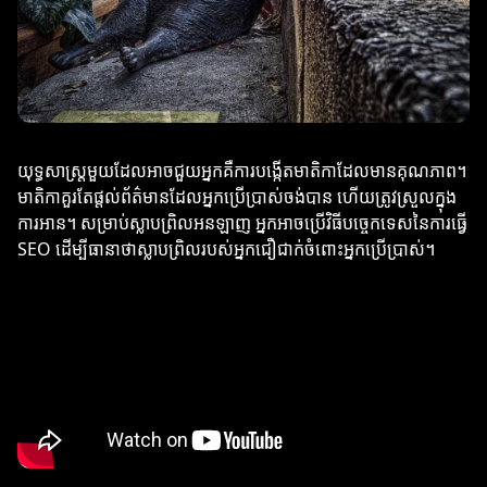
យុទ្ធសាស្ត្រមួយដែលអាចជួយអ្នកគឺការបង្កើតមាតិកាដែលមានគុណភាព។
មាតិកាគួរតែផ្តល់ព័ត៌មានដែលអ្នកប្រើប្រាស់ចង់បាន ហើយត្រូវស្រួលក្នុង
ការអាន។ សម្រាប់ស្លាបព្រិលអនឡាញ អ្នកអាចប្រើវិធីបច្ចេកទេសនៃការធ្វើ
SEO ដើម្បីធានាថាស្លាបព្រិលរបស់អ្នកជឿជាក់ចំពោះអ្នកប្រើប្រាស់។