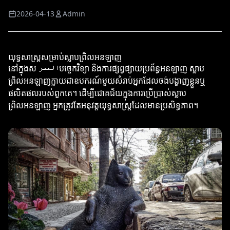
2026-04-13
Admin
យុទ្ធសាស្ត្រសម្រាប់ស្លាបព្រិលអនឡាញ
នៅក្នុងស العصرបច្ចេកវិទ្យា និងការផ្សព្វផ្សាយប្រព័ន្ធអនឡាញ ស្លាប
ព្រិលអនឡាញក្លាយជា​ឧបករណ៍មួយសំរាប់អ្នកដែលចង់បង្ហាញខ្លួនឬ
ផលិតផល​របស់ពួកគេ។ ដើម្បីជោគជ័យក្នុងការប្រើប្រាស់ស្លាប
ព្រិលអនឡាញ អ្នកត្រូវតែអនុវត្តយុទ្ធសាស្ត្រដែលមានប្រសិទ្ធភាព។