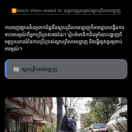
▶
Watch Video related to: យុទ្ធសាស្ត្រសម្រាប់ស្លាបព្រិលអនឡាញ
ការចេញផ្សាយវីដេអូពាក់ព័ន្ធនឹងស្លាបព្រិលអនឡាញក៏អាចជួយបង្កើនការ
ចាប់អារម្មណ៍ពីអ្នកប្រើប្រាស់ផងដែរ។ រៀបចំមាតិកាវីដេអូដែលបង្ហាញពី
អត្ថប្រយោជន៍នៃការប្រើប្រាស់ស្លាបព្រិលអនឡាញ និងធ្វើឲ្យវាគួរឲ្យចាប់
អារម្មណ៍។
📰
ស្លាបព្រិលអនឡាញ