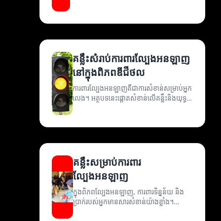
ប្រព័ន្ធសុវត្ថិភាព និងយុទ្ធសាស្ត្រខ្លះៗ អ្នកអាចរក្សា
សុវត្ថិភាពឲ្យកើនឡើងបាន។
គន្លឹះសំរាប់ការពារល្បែងអនឡាញ
នៅក្នុងពិភពឌីជីថល
ការពារល្បែងអនឡាញគឺជាការសំខាន់សម្រាប់អ្នក
លេង។ អត្ថបទនេះផ្តោតសំខាន់លើគន្លឹះនិងយុទ្ធ
សាស្ត្រដើម្បីការពារសុវត្ថិភាពនៅក្នុង
ល្បែងអនឡាញ។
គន្លឹះសម្រាប់ការពារ
ល្បែងអនឡាញ
ក្នុងពិភពល្បែងអនឡាញ, ការពារទិន្នន័យ និង
ប្រាក់របស់អ្នកមានសារសំខាន់យ៉ាងខ្លាំង។
អត្ថបទនេះនឹងផ្ដល់នូវគន្លឹះសម្រាប់ការពារ