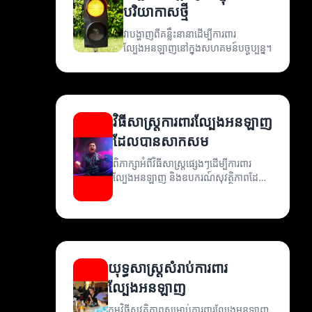
បរិយាកាសថ្មី
វាបង្ហាញពីគន្លឹះនានាដើម្បីការពារ
ល្បែងអនឡាញនៅក្នុងសហគមន៍បច្ចុប្បន្ន។
វិធីសាស្ត្រការពារល្បែងអនឡាញ
ដែលបានសាកសម
ពិភាក្សាអំពីវិធីសាស្ត្រផ្សេងៗដើម្បីការពារ
ល្បែងអនឡាញ និងឧបករណ៍សុវត្ថិភាពដែល
អាចប្រើប្រាស់បាន។
យុទ្ធសាស្ត្រសំរាប់ការពារ
ល្បែងអនឡាញ
កម្មវិធីសុវត្ថិភាពសម្រាប់ការពារល្បែងអនឡាញ