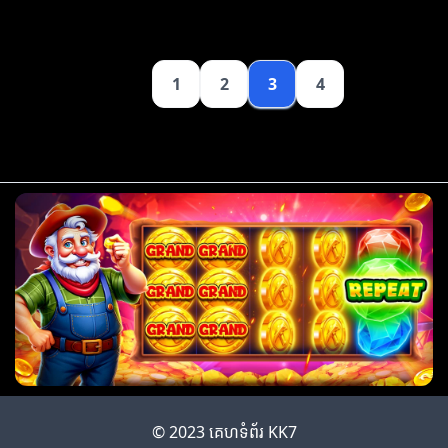
1
2
3
4
© 2023 គេហទំព័រ KK7