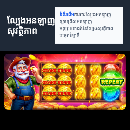
ទំព័រដើម
ការពារល្បែងអនឡាញ
ល្បែងអនឡាញ
ស្លាបព្រិលអនឡាញ
សុវត្ថិភាព
អត្ថប្រយោជន៍នៃល្បែងសុវត្ថិភាព
បច្ចេកវិទ្យាថ្មី